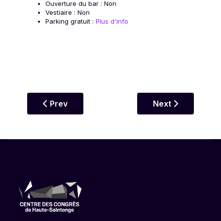
Ouverture du bar : Non
Vestiaire : Non
Parking gratuit :
Plus d'info
Previous article: 10 octobre 2026 - 20h00
Next article: 29 
Prev
Next