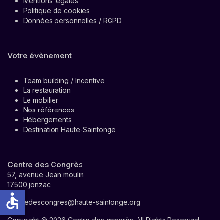
Mentions légales
Politique de cookies
Données personnelles / RGPD
Votre évènement
Team building / Incentive
La restauration
Le mobilier
Nos références
Hébergements
Destination Haute-Saintonge
Centre des Congrès
57, avenue Jean moulin
17500 jonzac
accessible
centredescongres@haute-saintonge.org
Copyright © 2026 Centre des congrès. All Rights Reserved.