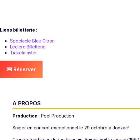
Jeudi 29 octobre 2026 à 20h30
Liens billetterie :
Spectacle Bleu Citron
Leclerc Billetterie
Ticketmaster
Réserver
A PROPOS
Production :
Peel Production
Sniper en concert exceptionnel le 29 octobre à Jonzac!
Groupe fondateur du rap français, Sniper voit le jour en 1997