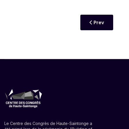
Previous article:
Prev
Le Centre des Congrès de Haute-Saintonge a