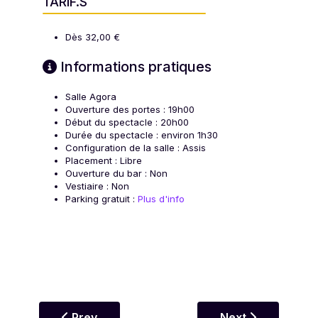
TARIF.S
Dès 32,00 €
Informations pratiques
Salle Agora
Ouverture des portes : 19h00
Début du spectacle : 20h00
Durée du spectacle : environ 1h30
Configuration de la salle : Assis
Placement : Libre
Ouverture du bar : Non
Vestiaire : Non
Parking gratuit :
Plus d'info
Previous article: 22 novembre 2026 - 15h00
Next article: 05
Prev
Next