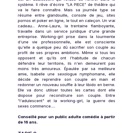
système. Il rêve d'écrire "LA PIECE" de théâtre qui
va le faire connaître. Mais sa journée type se
résume entre glandouille, console de jeu, sites
pornos et poker en ligne, le tout en caleçon. Un vrai
cadeau... Anne-Laure, la trentaine flamboyante,
travaille dans un service juridique d'une grande
entreprise. Working-girl prise dans la tourmente
d'une vie professionnelle, elle est consciente
qu'elle a quelque peu dû sacrifier son couple au
profit de ses propres ambitions. Même si tous les
opposent et qu'ils ont l'habitude de chacun
défendre leur territoire, ils n'en demeurent pas
moins très amoureux. Épaulée par sa meilleure
amie, Isabelle une sexologue nymphomane, elle
décide de reprendre son couple en main et
redonner un nouveau souffle à leur libido en berne.
Elle va donc utiliser toutes les cartes dont elle
dispose pour reconstruire son couple. Entre
"l'adulescent" et la working-girl, la guerre des
sexes commence.....
Conseillé pour un public adulte comédie à partir
de 16 ans.