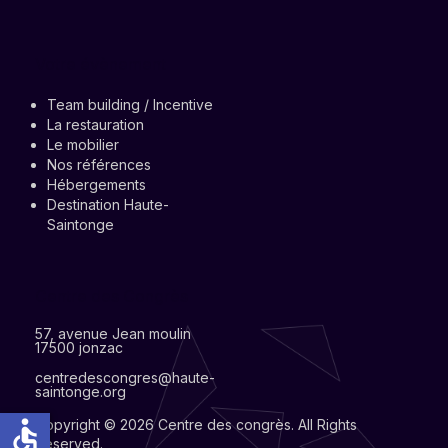
Votre évènement
Team building / Incentive
La restauration
Le mobilier
Nos références
Hébergements
Destination Haute-
Saintonge
Centre des Congrès
57, avenue Jean moulin
17500 jonzac
centredescongres@haute-
saintonge.org
accessible
Copyright © 2026 Centre des congrès. All Rights
Reserved.